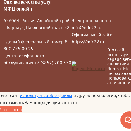
Оценка качества услуг
МФЦ онлайн
656064, Россия, Алтайский край,
Электронная почта:
г. Барнаул, Павловский тракт, 58-
mfc@mfc22.ru
г
Официальный сайт:
Единый федеральный номер 8
https://mfc22.ru
800 775 00 25
Этот сайт
использует
Центр телефонного
сервис веб
обслуживания +7 (3852) 200 550
аналитики
Яндекс Мет
целью анал
пользовате
активности
Этот сайт
использует cookie-файлы
и другие технологии, чтобы
показывать Вам подходящий контент.
Я согласен