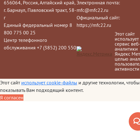
656064, Россия, Алтайский край,
Электронная почта:
г. Барнаул, Павловский тракт, 58-
mfc@mfc22.ru
г
Официальный сайт:
Единый федеральный номер 8
https://mfc22.ru
800 775 00 25
Этот сайт
использует
Центр телефонного
сервис веб
обслуживания +7 (3852) 200 550
аналитики
Яндекс Мет
целью анал
пользовате
активности
Этот сайт
использует cookie-файлы
и другие технологии, чтобы
показывать Вам подходящий контент.
Я согласен