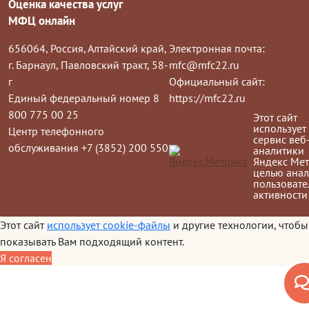
Оценка качества услуг
МФЦ онлайн
656064, Россия, Алтайский край,
Электронная почта:
г. Барнаул, Павловский тракт, 58-
mfc@mfc22.ru
г
Официальный сайт:
Единый федеральный номер 8
https://mfc22.ru
800 775 00 25
Этот сайт
использует
Центр телефонного
сервис веб
обслуживания +7 (3852) 200 550
аналитики
Яндекс Мет
целью анал
пользовате
активности
Этот сайт
использует cookie-файлы
и другие технологии, чтобы
показывать Вам подходящий контент.
Я согласен