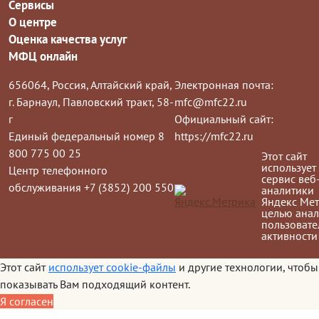
Сервисы
О центре
Оценка качества услуг
МФЦ онлайн
656064, Россия, Алтайский край,
Электронная почта:
г. Барнаул, Павловский тракт, 58-
mfc@mfc22.ru
г
Официальный сайт:
Единый федеральный номер 8
https://mfc22.ru
800 775 00 25
Этот сайт
использует
Центр телефонного
сервис веб
обслуживания +7 (3852) 200 550
аналитики
Яндекс Мет
целью анал
пользовате
активности
Этот сайт
использует cookie-файлы
и другие технологии, чтобы
показывать Вам подходящий контент.
Я согласен