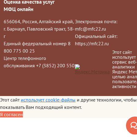
Оценка качества услуг
МФЦ онлайн
656064, Россия, Алтайский край,
Электронная почта:
г. Барнаул, Павловский тракт, 58-
mfc@mfc22.ru
г
Официальный сайт:
Единый федеральный номер 8
https://mfc22.ru
800 775 00 25
Этот сайт
использует
Центр телефонного
сервис веб
обслуживания +7 (3852) 200 550
аналитики
Яндекс Мет
целью анал
пользовате
активности
Этот сайт
использует cookie-файлы
и другие технологии, чтобы
показывать Вам подходящий контент.
Я согласен