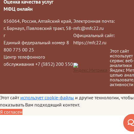
Оценка качества услуг
МФЦ онлайн
656064, Россия, Алтайский край,
Электронная почта:
г. Барнаул, Павловский тракт, 58-
mfc@mfc22.ru
г
Официальный сайт:
Единый федеральный номер 8
https://mfc22.ru
800 775 00 25
Этот сайт
использует
Центр телефонного
сервис веб
обслуживания +7 (3852) 200 550
аналитики
Яндекс Мет
целью анал
пользовате
активности
Этот сайт
использует cookie-файлы
и другие технологии, чтобы
показывать Вам подходящий контент.
Я согласен