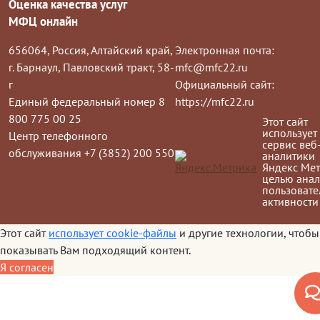
Оценка качества услуг
МФЦ онлайн
656064, Россия, Алтайский край,
Электронная почта:
г. Барнаул, Павловский тракт, 58-
mfc@mfc22.ru
г
Официальный сайт:
Единый федеральный номер 8
https://mfc22.ru
800 775 00 25
Этот сайт
использует
Центр телефонного
сервис веб
обслуживания +7 (3852) 200 550
аналитики
Яндекс Мет
целью анал
пользовате
активности
Этот сайт
использует cookie-файлы
и другие технологии, чтобы
показывать Вам подходящий контент.
Я согласен