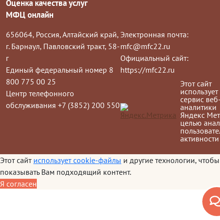
Оценка качества услуг
МФЦ онлайн
656064, Россия, Алтайский край,
Электронная почта:
г. Барнаул, Павловский тракт, 58-
mfc@mfc22.ru
г
Официальный сайт:
Единый федеральный номер 8
https://mfc22.ru
800 775 00 25
Этот сайт
использует
Центр телефонного
сервис веб
обслуживания +7 (3852) 200 550
аналитики
Яндекс Мет
целью анал
пользовате
активности
Этот сайт
использует cookie-файлы
и другие технологии, чтобы
показывать Вам подходящий контент.
Я согласен