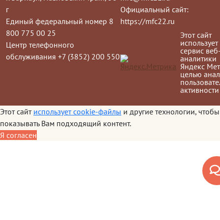
г
Официальный сайт:
Единый федеральный номер 8
https://mfc22.ru
800 775 00 25
Этот сайт
использует
Центр телефонного
сервис веб
обслуживания +7 (3852) 200 550
аналитики
Яндекс Мет
целью анал
пользовате
активности
Этот сайт
использует cookie-файлы
и другие технологии, чтобы
показывать Вам подходящий контент.
Я согласен