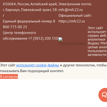
656064, Россия, Алтайский край,
Электронная почта:
г. Барнаул, Павловский тракт, 58-
mfc@mfc22.ru
г
Официальный сайт:
Единый федеральный номер 8
https://mfc22.ru
800 775 00 25
Этот сайт
использует
Центр телефонного
сервис веб
обслуживания +7 (3852) 200 550
аналитики
Яндекс Мет
целью анал
пользовате
активности
Этот сайт
использует cookie-файлы
и другие технологии, чтобы
показывать Вам подходящий контент.
Я согласен