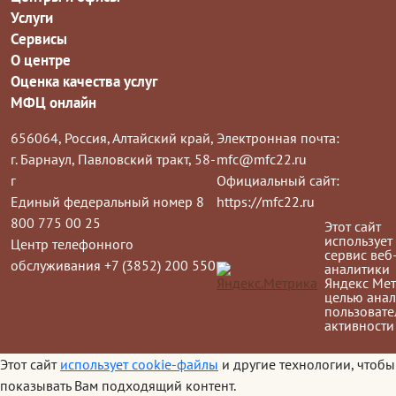
Услуги
Сервисы
О центре
Оценка качества услуг
МФЦ онлайн
656064, Россия, Алтайский край,
Электронная почта:
г. Барнаул, Павловский тракт, 58-
mfc@mfc22.ru
г
Официальный сайт:
Единый федеральный номер 8
https://mfc22.ru
800 775 00 25
Этот сайт
использует
Центр телефонного
сервис веб
обслуживания +7 (3852) 200 550
аналитики
Яндекс Мет
целью анал
пользовате
активности
Этот сайт
использует cookie-файлы
и другие технологии, чтобы
показывать Вам подходящий контент.