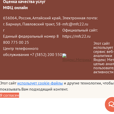
Оценка качества услуг
МФЦ онлайн
656064, Россия, Алтайский край,
Электронная почта:
г. Барнаул, Павловский тракт, 58-
mfc@mfc22.ru
г
Официальный сайт:
Единый федеральный номер 8
https://mfc22.ru
800 775 00 25
Этот сайт
использует
Центр телефонного
сервис веб
обслуживания +7 (3852) 200 550
аналитики
Яндекс Мет
целью анал
пользовате
активности
Этот сайт
использует cookie-файлы
и другие технологии, чтобы
показывать Вам подходящий контент.
Я согласен