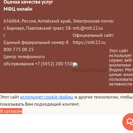
Оценка качества услуг
МФЦ онлайн
656064, Россия, Алтайский край,
Электронная почта:
г. Барнаул, Павловский тракт, 58-
mfc@mfc22.ru
г
Официальный сайт:
Единый федеральный номер 8
https://mfc22.ru
800 775 00 25
Этот сайт
использует
Центр телефонного
сервис веб
обслуживания +7 (3852) 200 550
аналитики
Яндекс Мет
целью анал
пользовате
активности
Этот сайт
использует cookie-файлы
и другие технологии, чтобы
показывать Вам подходящий контент.
Я согласен