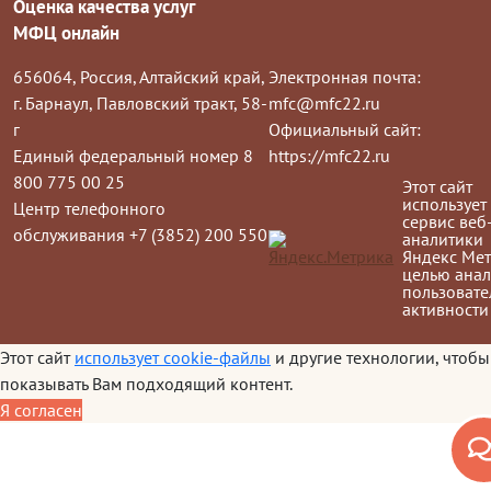
Оценка качества услуг
МФЦ онлайн
656064, Россия, Алтайский край,
Электронная почта:
г. Барнаул, Павловский тракт, 58-
mfc@mfc22.ru
г
Официальный сайт:
Единый федеральный номер 8
https://mfc22.ru
800 775 00 25
Этот сайт
использует
Центр телефонного
сервис веб
обслуживания +7 (3852) 200 550
аналитики
Яндекс Мет
целью анал
пользовате
активности
Этот сайт
использует cookie-файлы
и другие технологии, чтобы
показывать Вам подходящий контент.
Я согласен