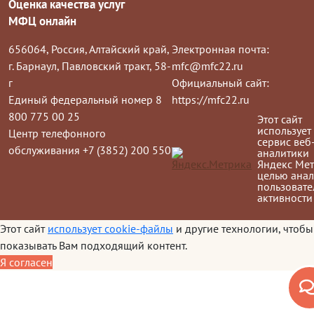
Оценка качества услуг
МФЦ онлайн
656064, Россия, Алтайский край,
Электронная почта:
г. Барнаул, Павловский тракт, 58-
mfc@mfc22.ru
г
Официальный сайт:
Единый федеральный номер 8
https://mfc22.ru
800 775 00 25
Этот сайт
использует
Центр телефонного
сервис веб
обслуживания +7 (3852) 200 550
аналитики
Яндекс Мет
целью анал
пользовате
активности
Этот сайт
использует cookie-файлы
и другие технологии, чтобы
показывать Вам подходящий контент.
Я согласен