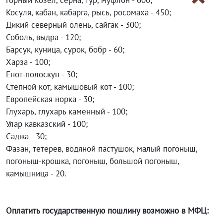
горный козел, серна, тур, муфлон - 600;
Косуля, кабан, кабарга, рысь, росомаха - 450;
Дикий северный олень, сайгак - 300;
Соболь, выдра - 120;
Барсук, куница, сурок, бобр - 60;
Харза - 100;
Енот-полоскун - 30;
Степной кот, камышовый кот - 100;
Европейская норка - 30;
Глухарь, глухарь каменный - 100;
Улар кавказский - 100;
Саджа - 30;
Фазан, тетерев, водяной пастушок, малый погоныш,
погоныш-крошка, погоныш, большой погоныш,
камышница - 20.
Оплатить государственную пошлину возможно в МФЦ: