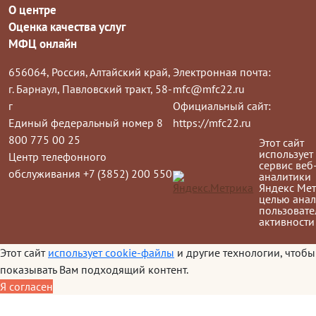
О центре
Оценка качества услуг
МФЦ онлайн
656064, Россия, Алтайский край,
Электронная почта:
г. Барнаул, Павловский тракт, 58-
mfc@mfc22.ru
г
Официальный сайт:
Единый федеральный номер 8
https://mfc22.ru
800 775 00 25
Этот сайт
использует
Центр телефонного
сервис веб
обслуживания +7 (3852) 200 550
аналитики
Яндекс Мет
целью анал
пользовате
активности
Этот сайт
использует cookie-файлы
и другие технологии, чтобы
показывать Вам подходящий контент.
Я согласен