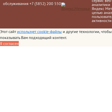
сервис веб
обслуживания +7 (3852) 200 550
аналитики
Яндекс Мет
целью анал
пользовате
активности
Этот сайт
использует cookie-файлы
и другие технологии, чтобы
показывать Вам подходящий контент.
Я согласен