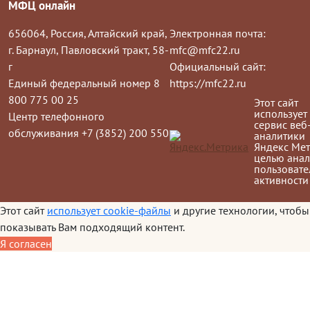
МФЦ онлайн
656064, Россия, Алтайский край,
Электронная почта:
г. Барнаул, Павловский тракт, 58-
mfc@mfc22.ru
г
Официальный сайт:
Единый федеральный номер 8
https://mfc22.ru
800 775 00 25
Этот сайт
использует
Центр телефонного
сервис веб
обслуживания +7 (3852) 200 550
аналитики
Яндекс Мет
целью анал
пользовате
активности
Этот сайт
использует cookie-файлы
и другие технологии, чтобы
показывать Вам подходящий контент.
Я согласен