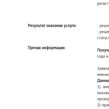
регист
Результат оказания услуги
:
- реше
- реше
статус
Прочая информация
:
Получа
года и
Заявле
имени
Данны
1) вн
оказа
органу
2) пр