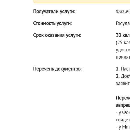
Получатели услуги
:
Физич
Стоимость услуги
:
Госуда
Срок оказания услуги
:
30 кал
(25 к
удосто
приня
Перечень документов
:
1.
Пас
2.
Доку
заявит
Переч
запра
- у Фо
свидет
- у Ми