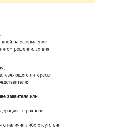
.
х дней на оформление
инятом решении, со дня
я;
дставляющего интересы
редставителя;
ве заявителя или
дерации - страховое
я о наличии либо отсутствии