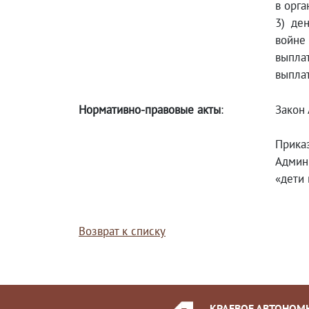
в орга
3) де
войне
выпл
выплат
Нормативно-правовые акты
:
Закон 
Прика
Админ
«дети 
Возврат к списку
КРАЕВОЕ АВТОНОМ