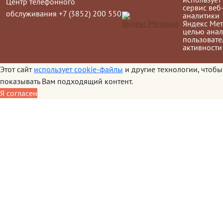
Центр телефонного
сервис веб
обслуживания +7 (3852) 200 550
аналитики
Яндекс Мет
целью анал
пользовате
активности
Этот сайт
использует cookie-файлы
и другие технологии, чтобы
показывать Вам подходящий контент.
Я согласен