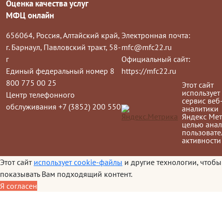
Оценка качества услуг
МФЦ онлайн
656064, Россия, Алтайский край,
Электронная почта:
г. Барнаул, Павловский тракт, 58-
mfc@mfc22.ru
г
Официальный сайт:
Единый федеральный номер 8
https://mfc22.ru
800 775 00 25
Этот сайт
использует
Центр телефонного
сервис веб
обслуживания +7 (3852) 200 550
аналитики
Яндекс Мет
целью анал
пользовате
активности
Этот сайт
использует cookie-файлы
и другие технологии, чтобы
показывать Вам подходящий контент.
Я согласен