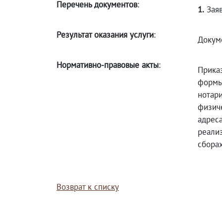
Перечень документов
:
1.
Заяв
Результат оказания услуги
:
Докум
Нормативно-правовые акты
:
Прика
формы
нотари
физич
адрес
реали
сбора
Возврат к списку