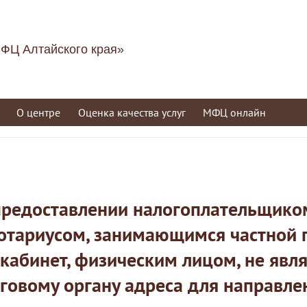
ФЦ Алтайского края»
О центре
Оценка качества услуг
МФЦ онлайн
предоставлении налогоплательщик
отариусом, занимающимся частной п
кабинет, физическим лицом, не я
говому органу адреса для направлен