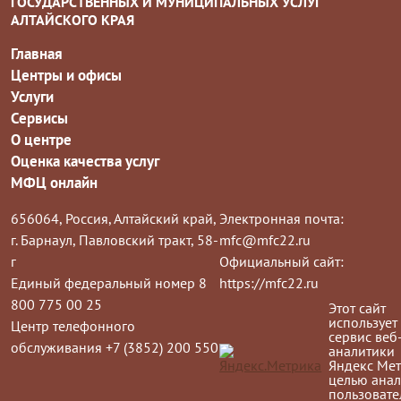
ГОСУДАРСТВЕННЫХ И МУНИЦИПАЛЬНЫХ УСЛУГ
АЛТАЙСКОГО КРАЯ
Главная
Центры и офисы
Услуги
Сервисы
О центре
Оценка качества услуг
МФЦ онлайн
656064, Россия, Алтайский край,
Электронная почта:
г. Барнаул, Павловский тракт, 58-
mfc@mfc22.ru
г
Официальный сайт:
Единый федеральный номер 8
https://mfc22.ru
800 775 00 25
Этот сайт
использует
Центр телефонного
сервис веб
обслуживания +7 (3852) 200 550
аналитики
Яндекс Мет
целью анал
пользовате