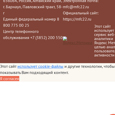
656064, Россия, Алтайский край,
Электронная почта:
г. Барнаул, Павловский тракт, 58-
mfc@mfc22.ru
г
Официальный сайт:
Единый федеральный номер 8
https://mfc22.ru
800 775 00 25
Этот сайт
использует
Центр телефонного
сервис веб
обслуживания +7 (3852) 200 550
аналитики
Яндекс Мет
целью анал
пользовате
активности
Этот сайт
использует cookie-файлы
и другие технологии, чтобы
показывать Вам подходящий контент.
Я согласен