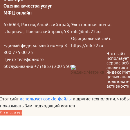
Оценка качества услуг
МФЦ онлайн
656064, Россия, Алтайский край,
Электронная почта:
г. Барнаул, Павловский тракт, 58-
mfc@mfc22.ru
г
Официальный сайт:
Единый федеральный номер 8
https://mfc22.ru
800 775 00 25
Этот сайт
использует
Центр телефонного
сервис веб
обслуживания +7 (3852) 200 550
аналитики
Яндекс Мет
целью анал
пользовате
активности
Этот сайт
использует cookie-файлы
и другие технологии, чтобы
показывать Вам подходящий контент.
Я согласен