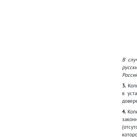
В слу
русски
Росси
3.
Копи
в уст
довер
4.
Копи
закон
(отсу
которо