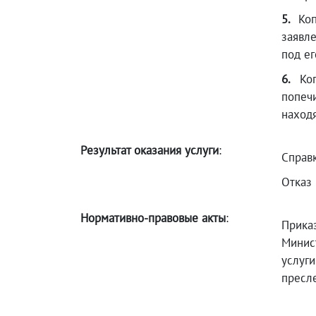
5.
Ко
заявл
под ег
6.
Ко
попеч
наход
Результат оказания услуги
:
Справк
Отказ 
Нормативно-правовые акты
:
Прика
Минис
услуг
пресл