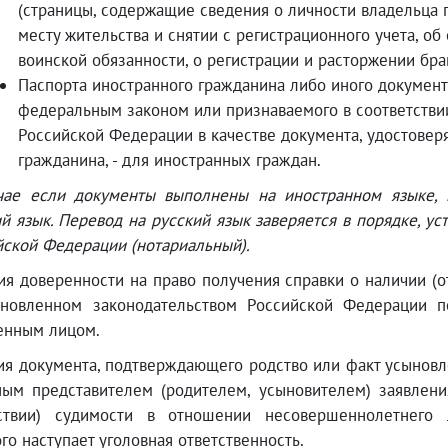
(страницы, содержащие сведения о личности владельца п
месту жительства и снятии с регистрационного учета, о
воинской обязанности, о регистрации и расторжении брак
Паспорта иностранного гражданина либо иного документ
федеральным законом или признаваемого в соответств
Российской Федерации в качестве документа, удостовер
гражданина, - для иностранных граждан.
чае если документы выполнены на иностранном языке, 
й язык. Перевод на русский язык заверяется в порядке, у
йской Федерации (нотариальный).
я доверенности на право получения справки о наличии (о
ановленном законодательством Российской Федерации п
енным лицом.
я документа, подтверждающего родство или факт усыновле
ным представителем (родителем, усыновителем) заявлени
тствии) судимости в отношении несовершеннолетнего л
го наступает уголовная ответственность.