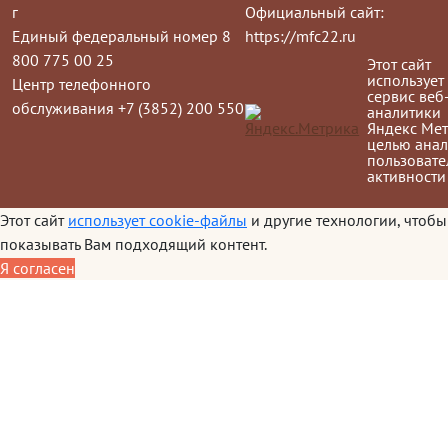
г
Официальный сайт:
Единый федеральный номер 8
https://mfc22.ru
800 775 00 25
Этот сайт
использует
Центр телефонного
сервис веб
обслуживания +7 (3852) 200 550
аналитики
Яндекс Мет
целью анал
пользовате
активности
Этот сайт
использует cookie-файлы
и другие технологии, чтобы
показывать Вам подходящий контент.
Я согласен