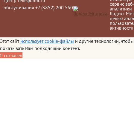
Центр телефонного
сервис веб
обслуживания +7 (3852) 200 550
аналитики
Яндекс Мет
целью анал
пользовате
активности
Этот сайт
использует cookie-файлы
и другие технологии, чтобы
показывать Вам подходящий контент.
Я согласен