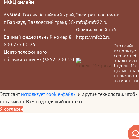
МФЦ онлайн
656064, Россия, Алтайский край,
Электронная почта:
г. Барнаул, Павловский тракт, 58-
mfc@mfc22.ru
г
Официальный сайт:
Единый федеральный номер 8
https://mfc22.ru
800 775 00 25
Этот сайт
использует
Центр телефонного
сервис веб
обслуживания +7 (3852) 200 550
аналитики
Яндекс Мет
целью анал
пользовате
активности
Этот сайт
использует cookie-файлы
и другие технологии, чтобы
показывать Вам подходящий контент.
Я согласен