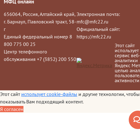
МФЦ онлайн
656064, Россия, Алтайский край,
Электронная почта:
г. Барнаул, Павловский тракт, 58-
mfc@mfc22.ru
г
Официальный сайт:
Единый федеральный номер 8
https://mfc22.ru
800 775 00 25
Этот сайт
использует
Центр телефонного
сервис веб
обслуживания +7 (3852) 200 550
аналитики
Яндекс Мет
целью анал
пользовате
активности
Этот сайт
использует cookie-файлы
и другие технологии, чтобы
показывать Вам подходящий контент.
Я согласен