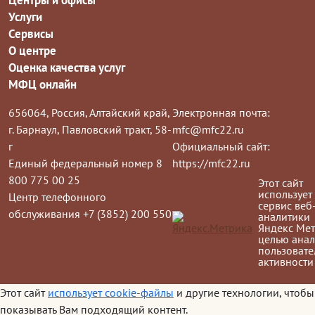
Центры и офисы
Услуги
Сервисы
О центре
Оценка качества услуг
МФЦ онлайн
656064, Россия, Алтайский край,
Электронная почта:
г. Барнаул, Павловский тракт, 58-
mfc@mfc22.ru
г
Официальный сайт:
Единый федеральный номер 8
https://mfc22.ru
800 775 00 25
Этот сайт
использует
Центр телефонного
сервис веб
обслуживания +7 (3852) 200 550
аналитики
Яндекс Мет
целью анал
пользовате
активности
Этот сайт
использует cookie-файлы
и другие технологии, чтобы
показывать Вам подходящий контент.