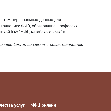
________________________________________________________________
ъектом персональных данных для
транению: ФИО, образование, профессия,
икой КАУ "МФЦ Алтайского края" в
очник: Сектор по связям с общественностью
чества услуг
МФЦ онлайн