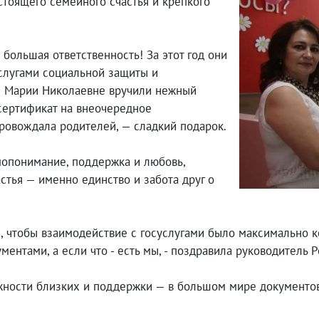
тоящего семейного счастья и крепкого
 большая ответственность! За этот год они
слугами социальной защиты и
ти Марии Николаевне вручили нежный
 сертификат на внеочередное
провождала родителей, — сладкий подарок.
имопонимание, поддержка и любовь,
астья — именно единство и забота друг о
ё, чтобы взаимодействие с госуслугами было максимально 
ментами, а если что - есть мы, - поздравила руководитель Р
ажности близких и поддержки — в большом мире документо