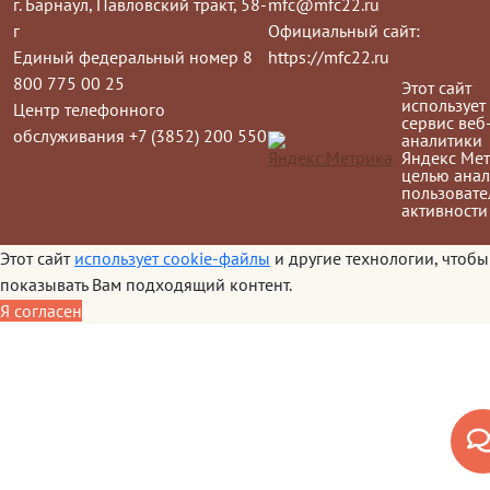
г. Барнаул, Павловский тракт, 58-
mfc@mfc22.ru
г
Официальный сайт:
Единый федеральный номер 8
https://mfc22.ru
800 775 00 25
Этот сайт
использует
Центр телефонного
сервис веб
обслуживания +7 (3852) 200 550
аналитики
Яндекс Мет
целью анал
пользовате
активности
Этот сайт
использует cookie-файлы
и другие технологии, чтобы
показывать Вам подходящий контент.
Я согласен