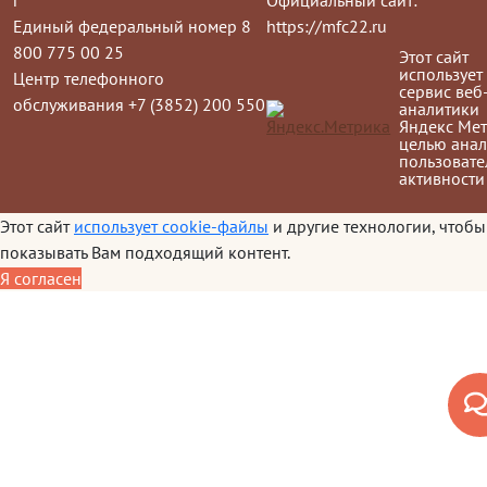
г
Официальный сайт:
Единый федеральный номер 8
https://mfc22.ru
800 775 00 25
Этот сайт
использует
Центр телефонного
сервис веб
обслуживания +7 (3852) 200 550
аналитики
Яндекс Мет
целью анал
пользовате
активности
Этот сайт
использует cookie-файлы
и другие технологии, чтобы
показывать Вам подходящий контент.
Я согласен