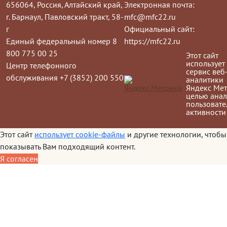
656064, Россия, Алтайский край,
Электронная почта:
г. Барнаул, Павловский тракт, 58-
mfc@mfc22.ru
г
Официальный сайт:
Единый федеральный номер 8
https://mfc22.ru
800 775 00 25
Этот сайт
использует
Центр телефонного
сервис веб
обслуживания +7 (3852) 200 550
аналитики
Яндекс Мет
целью анал
пользовате
активности
Этот сайт
использует cookie-файлы
и другие технологии, чтобы
показывать Вам подходящий контент.
Я согласен