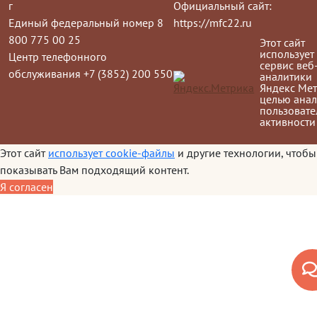
г
Официальный сайт:
Единый федеральный номер 8
https://mfc22.ru
800 775 00 25
Этот сайт
использует
Центр телефонного
сервис веб
обслуживания +7 (3852) 200 550
аналитики
Яндекс Мет
целью анал
пользовате
активности
Этот сайт
использует cookie-файлы
и другие технологии, чтобы
показывать Вам подходящий контент.
Я согласен