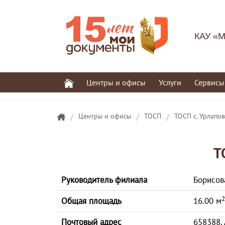
КАУ «М
Центры и офисы
Услуги
Сервисы
/
Центры и офисы
/
ТОСП
/
ТОСП с. Урлапо
Т
Руководитель филиала
Борисов
2
Общая площадь
16.00 м
Почтовый адрес
658388, 