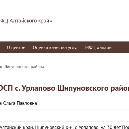
ФЦ Алтайского края»
О центре
Оценка качества услуг
МФЦ онлайн
во Шипуновского района
ОСП с. Урлапово Шипуновского райо
а Ольга Павловна
Алтайский край, Шипуновский р-н, с Урлапово, ул 30 лет Поб