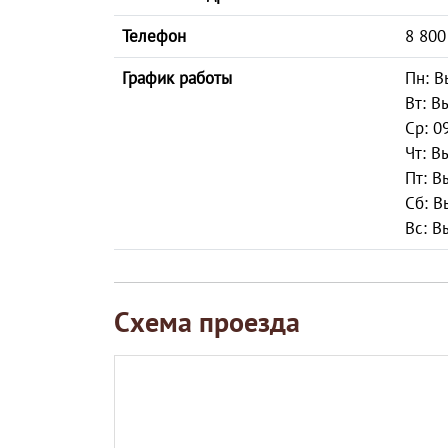
Телефон
8 800
График работы
Пн: 
Вт: В
Ср: 0
Чт: В
Пт: В
Сб: В
Вс: В
Схема проезда