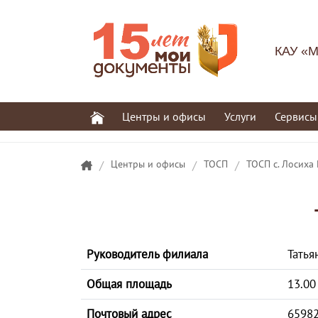
КАУ «М
Центры и офисы
Услуги
Сервисы
/
Центры и офисы
/
ТОСП
/
ТОСП с. Лосиха
Руководитель филиала
Татья
Общая площадь
13.00
Почтовый адрес
65982