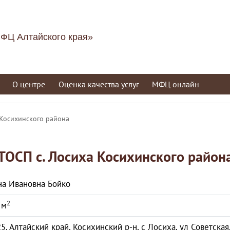
ФЦ Алтайского края»
О центре
Оценка качества услуг
МФЦ онлайн
 Косихинского района
ТОСП с. Лосиха Косихинского район
на Ивановна Бойко
2
 м
5, Алтайский край, Косихинский р-н, с Лосиха, ул Советская,