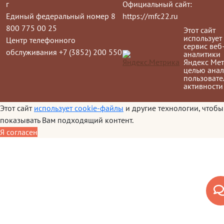
г
Официальный сайт:
Единый федеральный номер 8
https://mfc22.ru
800 775 00 25
Этот сайт
использует
Центр телефонного
сервис веб
обслуживания +7 (3852) 200 550
аналитики
Яндекс Мет
целью анал
пользовате
активности
Этот сайт
использует cookie-файлы
и другие технологии, чтобы
показывать Вам подходящий контент.
Я согласен