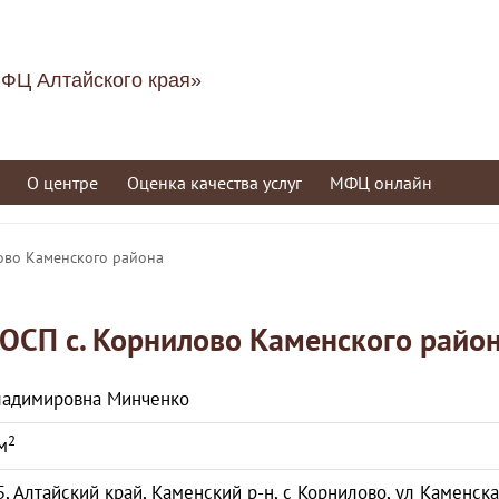
ФЦ Алтайского края»
О центре
Оценка качества услуг
МФЦ онлайн
ово Каменского района
ОСП с. Корнилово Каменского райо
ладимировна Минченко
2
м
, Алтайский край, Каменский р-н, с Корнилово, ул Каменская