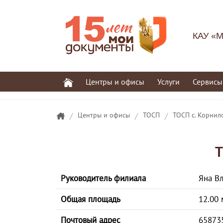
КАУ «М
Центры и офисы
Услуги
Сервисы
/
Центры и офисы
/
ТОСП
/
ТОСП с. Корнил
Т
Руководитель филиала
Яна В
Общая площадь
12.00 
Почтовый адрес
658735