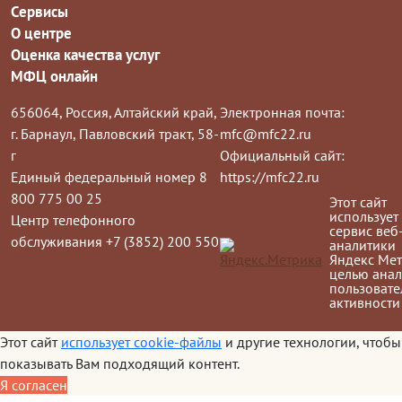
Сервисы
О центре
Оценка качества услуг
МФЦ онлайн
656064, Россия, Алтайский край,
Электронная почта:
г. Барнаул, Павловский тракт, 58-
mfc@mfc22.ru
г
Официальный сайт:
Единый федеральный номер 8
https://mfc22.ru
800 775 00 25
Этот сайт
использует
Центр телефонного
сервис веб
обслуживания +7 (3852) 200 550
аналитики
Яндекс Мет
целью анал
пользовате
активности
Этот сайт
использует cookie-файлы
и другие технологии, чтобы
показывать Вам подходящий контент.
Я согласен