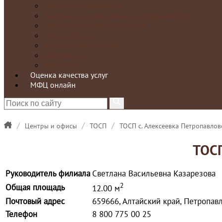
Порядок обжалования
Закупки и приглашения к сотрудничеству
Противодействие коррупции
Наш профсоюз
Корпоративная газета
Документы
Вакансии
Оценка качества услуг
МФЦ онлайн
/
/
/
Центры и офисы
ТОСП
ТОСП с. Алексеевка Петропавлов
ТОСП
Руководитель филиала
Светлана Васильевна Казарезова
2
Общая площадь
12.00 м
Почтовый адрес
659666, Алтайский край, Петропавло
Телефон
8 800 775 00 25