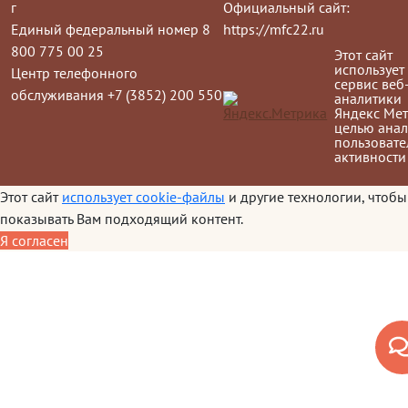
г
Официальный сайт:
Единый федеральный номер 8
https://mfc22.ru
800 775 00 25
Этот сайт
использует
Центр телефонного
сервис веб
обслуживания +7 (3852) 200 550
аналитики
Яндекс Мет
целью анал
пользовате
активности
Этот сайт
использует cookie-файлы
и другие технологии, чтобы
показывать Вам подходящий контент.
Я согласен