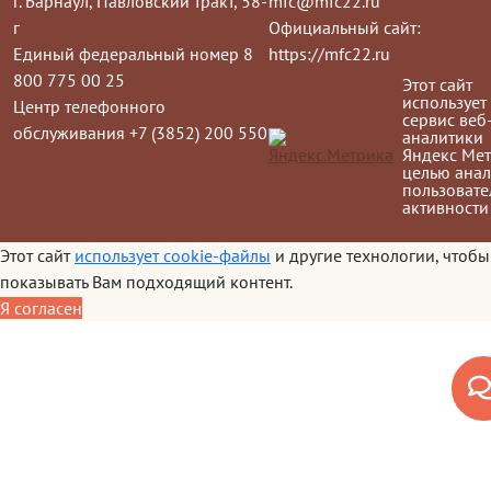
г. Барнаул, Павловский тракт, 58-
mfc@mfc22.ru
г
Официальный сайт:
Единый федеральный номер 8
https://mfc22.ru
800 775 00 25
Этот сайт
использует
Центр телефонного
сервис веб
обслуживания +7 (3852) 200 550
аналитики
Яндекс Мет
целью анал
пользовате
активности
Этот сайт
использует cookie-файлы
и другие технологии, чтобы
показывать Вам подходящий контент.
Я согласен